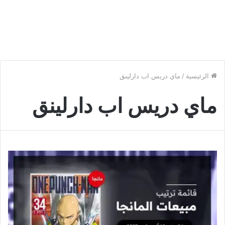
الرئيسية
/
ماي دريس اب دارلينق
ماي دريس اب دارلينق