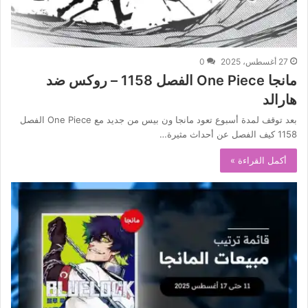
27 أغسطس، 2025
0
مانجا One Piece الفصل 1158 – روكس ضد
هارالد
بعد توقف لمدة أسبوع تعود مانجا ون بيس من جديد مع One Piece الفصل
1158 كيف الفصل عن أحداث مثيرة…
أكمل القراءة »