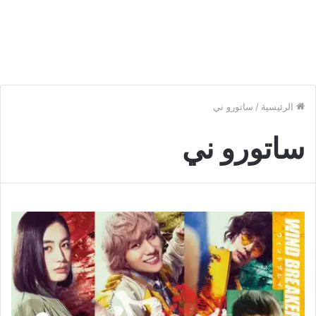
الرئيسية
/
ساتورو ني
ساتورو ني