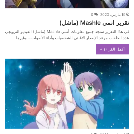
19 مارس، 2023
0
تقرير انمي Mashle (ماشل)
في هذا التقرير ستجد جميع معلومات أنمي Mashle (ماشل) الفيديو الترويجي
عدد الحلقات موعد الإصدار الأغاني الشخصيات وأداء الأصوات... وغيرها
أكمل القراءة »