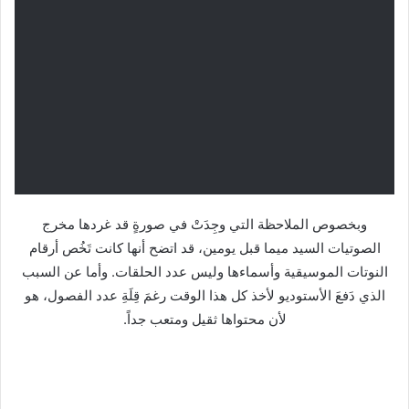
وبخصوص الملاحظة التي وجِدَتْ في صورةٍ قد غردها مخرج
الصوتيات السيد ميما قبل يومين، قد اتضح أنها كانت تَخُص أرقام
النوتات الموسيقية وأسماءها وليس عدد الحلقات.
وأما عن السبب
الذي دَفعَ الأستوديو لأخذ كل هذا الوقت رغمَ قِلَةِ عدد الفصول، هو
لأن محتواها ثقيل ومتعب جداً.