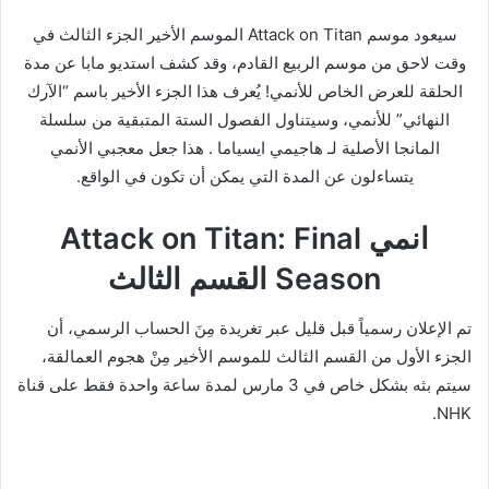
سيعود موسم Attack on Titan الموسم الأخير الجزء الثالث في
وقت لاحق من موسم الربيع القادم، وقد كشف استديو مابا عن مدة
الحلقة للعرض الخاص للأنمي! يُعرف هذا الجزء الأخير باسم “الآرك
النهائي” للأنمي، وسيتناول الفصول الستة المتبقية من سلسلة
المانجا الأصلية لـ هاجيمي ايسياما . هذا جعل معجبي الأنمي
يتساءلون عن المدة التي يمكن أن تكون في الواقع.
انمي Attack on Titan: Final
Season القسم الثالث
تم الإعلان رسمياً قبل قليل عبر تغريدة مِنَ الحساب الرسمي، أن
الجزء الأول من القسم الثالث للموسم الأخير مِنْ هجوم العمالقة،
سيتم بثه بشكل خاص في 3 مارس لمدة ساعة واحدة فقط على قناة
NHK.