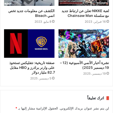
لعبة NIKKE تعلن عن ارتباط جديد
الكشف عن معلومات جديد تخص
مع سلسلة Chainsaw Man
انمي Bleach
16 فبراير، 2023
8 مايو، 2023
نشرة أخبار الأنمي الأسبوعية (12 –
صفقة تاريخية: نتفليكس تستحوذ
19 ديسمبر 2025)
على وارنر براذرز و HBO مقابل
82.7 مليار دولار
19 ديسمبر، 2025
5 ديسمبر، 2025
اترك تعليقاً
لن يتم نشر عنوان بريدك الإلكتروني.
الحقول الإلزامية مشار إليها بـ
*