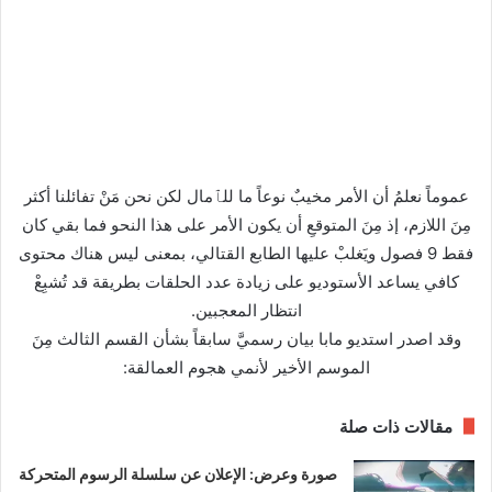
عموماً نعلمُ أن الأمر مخيبٌ نوعاً ما للٱمال لكن نحن مَنْ تفائلنا أكثر
مِنَ اللازم، إذ مِنَ المتوقعِ أن يكون الأمر على هذا النحو فما بقي كان
فقط 9 فصول ويَغلبْ عليها الطابع القتالي، بمعنى ليس هناك محتوى
كافي يساعد الأستوديو على زيادة عدد الحلقات بطريقة قد تُشبِعْ
انتظار المعجبين.
وقد اصدر استديو مابا بيان رسميَّ سابقاً بشأن القسم الثالث مِنَ
الموسم الأخير لأنمي هجوم العمالقة:
مقالات ذات صلة
صورة وعرض: الإعلان عن سلسلة الرسوم المتحركة