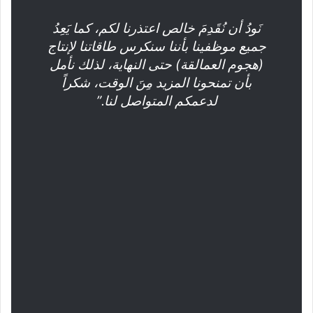
نَودُ أن نُقَدِمَ خالص اعتذرنا لكم، كما يَعِدُ
جميع موظفينا بأننا سنكرس طاقاتنا لإنتاج
(هجوم العمالقة) حتى النهاية، لذلك نأمل
بأن تمنحونا المزيد مِنَ الوقت، شكراً
لدعمكم المتواصل لنا.”