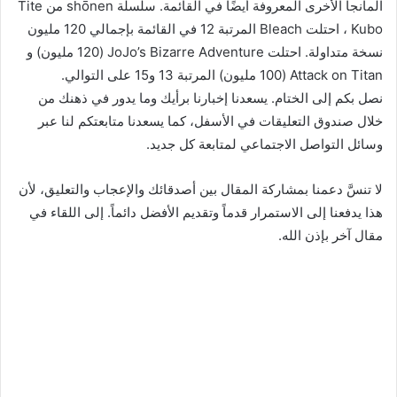
المانجا الأخرى المعروفة أيضًا في القائمة. سلسلة shōnen من Tite
Kubo ، احتلت Bleach المرتبة 12 في القائمة بإجمالي 120 مليون
نسخة متداولة. احتلت JoJo’s Bizarre Adventure (120 مليون) و
Attack on Titan (100 مليون) المرتبة 13 و15 على التوالي.
نصل بكم إلى الختام. يسعدنا إخبارنا برأيك وما يدور في ذهنك من
خلال صندوق التعليقات في الأسفل، كما يسعدنا متابعتكم لنا عبر
وسائل التواصل الاجتماعي لمتابعة كل جديد.
لا تنسَّ دعمنا بمشاركة المقال بين أصدقائك والإعجاب والتعليق، لأن
هذا يدفعنا إلى الاستمرار قدماً وتقديم الأفضل دائماً. إلى اللقاء في
مقال آخر بإذن الله.