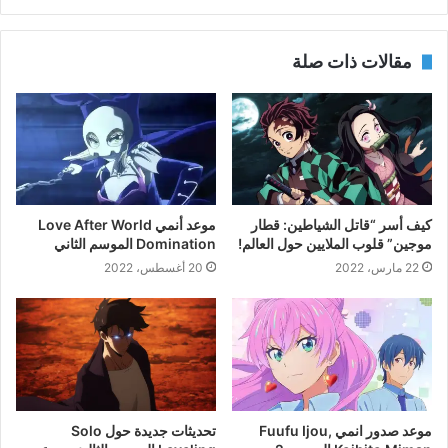
مقالات ذات صلة
كيف أسر “قاتل الشياطين: قطار
موعد أنمي Love After World
موجين” قلوب الملايين حول العالم!
Domination الموسم الثاني
22 مارس، 2022
20 أغسطس، 2022
موعد صدور انمي Fuufu Ijou,
تحديثات جديدة حول Solo