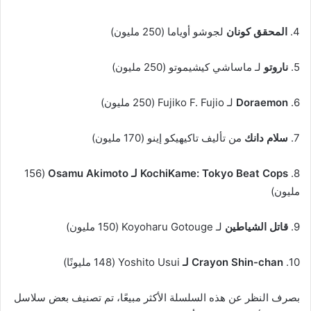
4.
المحقق كونان
لجوشو أوياما (250 مليون)
5.
ناروتو
لـ ماساشي كيشيموتو (250 مليون)
6.
Doraemon
لـ Fujiko F. Fujio (250 مليون)
7.
سلام دانك
من تأليف تاكيهيكو إينو (170 مليون)
8.
KochiKame: Tokyo Beat Cops لـ Osamu Akimoto
(156
مليون)
9.
قاتل
الشياطين
لـ Koyoharu Gotouge (150 مليون)
10.
Crayon Shin-chan
لـ
Yoshito Usui (148 مليونًا)
بصرف النظر عن هذه السلسلة الأكثر مبيعًا، تم تصنيف بعض سلاسل