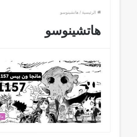
الرئيسية
/
هاتشينوسو
هاتشينوسو
مان