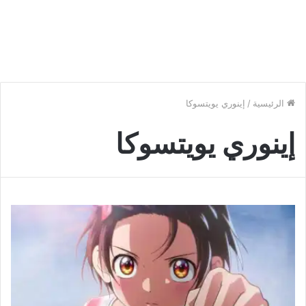
الرئيسية
/
إينوري يويتسوكا
إينوري يويتسوكا