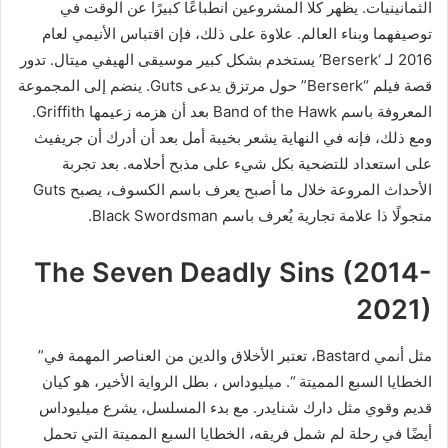
الثمانينيات. يظهر كلا المشروعين انطباعًا كبيرًا عن الوقت في
توصيفهما وبناء العالم. علاوة على ذلك، فإن اقتباس الأنيمي لعام
2016 لـ ‘Berserk’ يستخدم بشكل كبير موسيقى الهيفي ميتال. تدور
قصة فيلم “Berserk” حول مرتزق يدعى Guts. ينضم إلى المجموعة
المعروفة باسم Band of the Hawk بعد أن هزمه زعيمها Griffith.
ومع ذلك، فإنه في النهاية يشعر بخيبة أمل بعد أن أدرك أن جريفيث
على استعداد للتضحية بكل شيء على مذبح أحلامه. بعد تجربة
الأحداث المروعة خلال ما أصبح يعرف باسم الكسوف، يصبح Guts
متجولًا ذا علامة تجارية يُعرف باسم Black Swordsman.
The Seven Deadly Sins (2014-
2021)
مثل أنمي Bastard، تعتبر الأخلاق والدين من العناصر المهمة في”
الخطايا السبع المميتة “. ميليوداس ، بطل الرواية الأخير، هو كيان
قديم وقوي مثل دارك شنايدر. مع بدء المسلسل، يشرع ميليوداس
أيضًا في رحلة لم شمل فريقه، الخطايا السبع المميتة التي تحمل