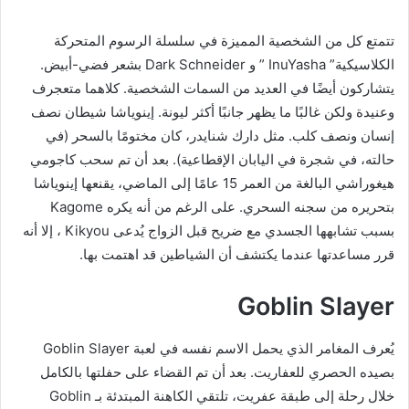
تتمتع كل من الشخصية المميزة في سلسلة الرسوم المتحركة
الكلاسيكية” InuYasha ” و Dark Schneider بشعر فضي-أبيض.
يتشاركون أيضًا في العديد من السمات الشخصية. كلاهما متعجرف
وعنيدة ولكن غالبًا ما يظهر جانبًا أكثر ليونة. إينوياشا شيطان نصف
إنسان ونصف كلب. مثل دارك شنايدر، كان مختومًا بالسحر (في
حالته، في شجرة في اليابان الإقطاعية). بعد أن تم سحب كاجومي
هيغوراشي البالغة من العمر 15 عامًا إلى الماضي، يقنعها إينوياشا
بتحريره من سجنه السحري. على الرغم من أنه يكره Kagome
بسبب تشابهها الجسدي مع ضريح قبل الزواج يُدعى Kikyou ، إلا أنه
قرر مساعدتها عندما يكتشف أن الشياطين قد اهتمت بها.
Goblin Slayer
يُعرف المغامر الذي يحمل الاسم نفسه في لعبة Goblin Slayer
بصيده الحصري للعفاريت. بعد أن تم القضاء على حفلتها بالكامل
خلال رحلة إلى طبقة عفريت، تلتقي الكاهنة المبتدئة بـ Goblin