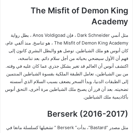
The Misfit of Demon King
Academy
مثل أنمي Dark Schneider ، فإن Anos Voldigoad ، بطل رواية
The Misfit of Demon King Academy ، هو تناسخ. منذ ألفي عام،
كان أنوس هو ملك الشياطين. توصل هو والبطل البشري كانون إلى
فهم أن الأول سيضحي بحياته من أجل سلام دائم. بعد تناسخه،
اكتشف أنوس أن العالم قد تغير بشكل جذري عما كان عليه في وقته.
من بين الشياطين، تعامل الطبقة الملكية بقسوة الشياطين المنتمين
إلى الطبقات الدنيا، وبدأ السحر يضعف بسبب السلام الذي أسسته
تضحيته. بعد أن قرر أن يصبح ملك الشياطين مرة أخرى، التحق أنوس
بأكاديمية ملك الشياطين.
Berserk (2016-2017)
مثل مصدر “Bastard”، بدأت” Berserk ” تشغيلها كسلسلة مانغا في