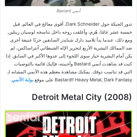
أنمي Bastard
تدور الحبكة حول Dark Schneider، أقوى معالج في العالم. قبل
خمسة عشر عامًا، هُزم، وأغلقت روحه داخل تناسخه لوسيان رينلين.
ومع ذلك، عندما بدأ تلاميذ دارك شنايدر السابقين حربًا عنيفة أخرى
ضد الممالك البشرية الأربع لتحرير الإله الشيطاني أنثراساكس، لم
يكن أمام البشرية خيار سوى اللجوء إلى عدوها الأكبر في السابق. إذا
كنت قد شاهدت أنمي Bastard وأحببته، فإليك قائمة بالتوصيات
التي قد تناسب ذوقك. يمكنك مشاهدة معظم هذه الأنمي المشابه لـ
Bastard!! Heavy Metal, Dark Fantasy على موقع
بوابة الأنمي
.
Detroit Metal City (2008)