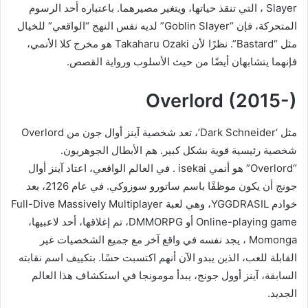
Slayer ، التي تنقذ حياتها، ويتغير مصيرهما. باعتباره أحد الرسوم
المتحركة، فإن “Goblin Slayer” لديه نفس النهج “الواقعي” للخيال
مثل “Bastard”. نظرًا لأن Takaharu Ozaki هو مخرج كلا الأنمي،
فإنهما يتشابهان أيضًا من حيث الأسلوب ورواية القصص.
Overlord (2015-)
مثل ‘Dark Schneider’، تعد شخصية آينز أوال جون من Overlord
شخصية رئيسية قوية بشكل كبير. هم الأبطال الجوهريون.
“Overlord” هو أنمي isekai . في العالم الواقعي، اعتاد آينز أوال
جونج أن يكون موظفًا باسم ساتورو سوزوكي. في عام 2126، بعد
خوادم YGGDRASIL، وهي لعبة Full-Dive Massively Multiplayer
Online-playing game أو DMMORPG، تم إغلاقها، أحد لاعبيها،
Momonga ، يجد نفسه في واقع آخر مع جميع الشخصيات غير
القابلة للعب، الذين يبدو الآن أنهم اكتسبت حسًا. بتكييف اسم نقابته
السابقة، آينز أوول جونج، يبدأ مومونجا في استكشاف هذا العالم
الجديد.