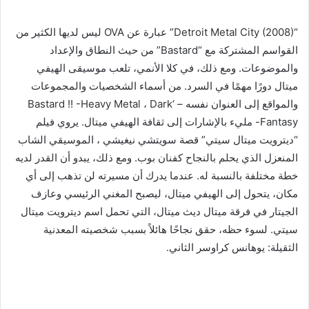
“Detroit Metal City (2008)” عبارة عن OVA ليس لديها الكثير من
القواسم المشتركة مع “Bastard” من حيث النطاق والإعداد
والموضوعات. ومع ذلك، في كلا الأنمي، تلعب موسيقى الهيفي
ميتال دورًا مهمًا في السرد. من أسماء الشخصيات والمجموعات
والمواقع إلى العنوان نفسه – ‘Bastard !! -Heavy Metal ، Dark
Fantasy- مليء بالإشارات إلى ثقافة الهيفي ميتال. يروي فيلم
“ديترويت ميتال سيتي” قصة سويتشي نيغيشي ، الموسيقي الشاب
المنعزل الذي يحلم بالنجاح كفنان بوب. ومع ذلك، يبدو أن القدر لديه
خطة مختلفة بالنسبة له. عندما يدرك أن مسيرته لن تذهب إلى أي
مكان، يتحول إلى الهيفي ميتال، ليصبح المغني الرئيسي وعازف
الجيتار في فرقة ميتال ديث ميتال، التي تحمل اسم ديترويت ميتال
سيتي. لسوء حظه، حقق نجاحًا هائلاً بسبب شخصيته المعدنية
الثقيلة: يوهانس كراوسر الثاني.