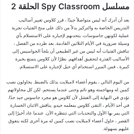
مسلسل Spy Classroom الحلقة 2
بعد أن أدرك أنه ليس متواصلاً جيدًا ، قرر كلاوس تغيير أساليب
التدريس الخاصة به والتركيز بدلاً من ذلك على منح الفتيات تجربة
عملية لكونهن جاسوسات. يتحدىهم لإجباره على الاستسلام بأي
وسيلة ضرورية في الأيام الثلاثين القادمة. بعد طرده من الفصل ،
تناقش الفتيات أنه ليس من غير الطبيعي أن يلجأ الجواسيس إلى
الأساليب القذرة لتحقيق أهدافهم. نظرًا لأن كلاوس يتمتع بخبرة
كبيرة ، فمن المبرر استخدام أي حيل لإجباره على الاستسلام.
من اليوم التالي ، يقوم أعضاء لامبلايت بذلك بالضبط. يحاولون نصب
كمين له ومهاجمته وهو نائم وحتى عندما يستحم. لكن كل محاولاتهم
تؤدي في النهاية إلى الفشل لأن كلاوس هو مجرد جاسوس جيد جدًا.
في أحد الأيام ، التقى كلاوس بمعلمه جيدو. يناقش الاثنان الخسارة
التي يمر بها الأول والتحديات التي تنتظره الآن. عندما عاد أخيرًا إلى
القصر ، حاول أعضاء لامبلايت نصب كمين له مرة أخرى لكنه يتفوق
عليهم بسهولة.