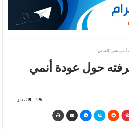
أنمي هنتر (القناص)
فته حول عودة أنمي
0
2 دقائق
بينتيريست
‏Reddit
سكايب
ماسنجر
مشاركة عبر البريد
طباعة