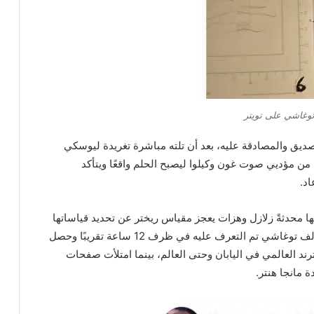
غاشي على تويتر
تصديق والمصادقة عليه، بعد أن تلته مباشرة تغريدة ليوسكي
ل من مؤديي صوت غون وكيلوا ليصبح الحلم واقعًا ويتأكد
اد.
ها محدثةً زلازل وهزات يعجز مقياس ريختر عن تحديد قياساتها
وشدتها، وحساب مصدر الخبر والذي يرجح إلى أنه للمؤلف توغاشي تم التعرف عليه في ظرف 12 ساعة تقريبًا وحصل
م هنتر الترند العالمي في اليابان وحتى العالم، بينما امتلأت صفحات
 مانجا هنتر.