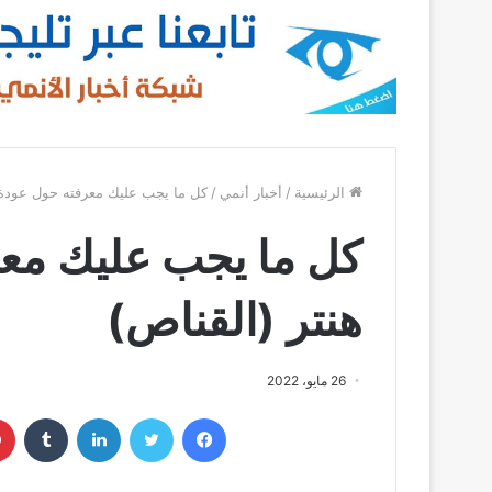
الرئيسية
/
أخبار أنمي
/
كل ما يجب عليك معرفته حول عودة 
كل ما يجب عليك معر
هنتر (القناص)
26 مايو، 2022
فيسبوك
تويتر
لينكدإن
‏Tumblr