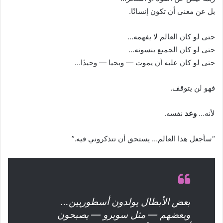
بل عن معنى أن تكون إنسانًا.
حتى لو كان العالم لا يفهمه…
حتى لو كان الجميع ينسونه…
حتى لو كان عليه أن يموت — ويحيا — وحيدًا…
فهو لن يتوقف.
لأنه…
وعد
نفسه.
“سأجعل هذا العالم… يستحق أن تتذكروني فيه.”
بعض الأبطال يولدون أسطوريين…
وبعضهم — مثل سوبرو — يصبحون