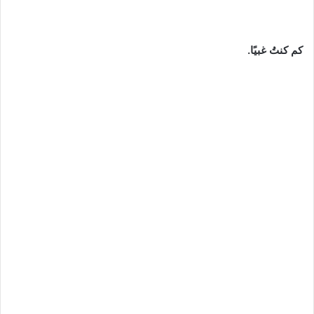
كم كنتُ غبيًا.