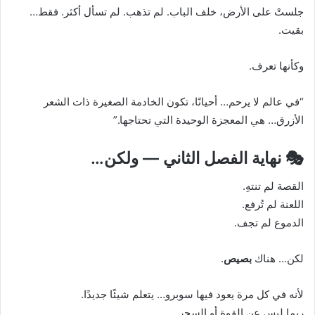
جلستْ على الأرض، خلف الباب. لم تذهب. لم تسأل أكثر. فقط…
بقيت.
وكأنها تعرف.
“في عالم لا يرحم… أحيانًا، تكون الخادمة الصغيرة ذات الشعر
الأزرق… هي المعجزة الوحيدة التي تحتاجها.”
🎭 نهاية الفصل الثاني — ولكن…
القصة لم تنتهِ.
اللعنة لم تُرفع.
الدموع لم تجف.
لكن… هناك
بصيص
.
لأنه في كل مرة يعود فيها سوبرو… يتعلم شيئًا جديدًا.
ربما ليس عن القوة أو السحر…