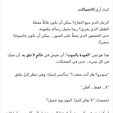
كنتُ أرى
الاحتمالات
.
الرجل الذي يبيع التفاح؟ يمكن أن يكون قاتلًا مقنعًا.
الطفل الذي يجري؟ ربما يحمل رسالة ملغومة.
حتى العصفور الذي يحطّ على السور… يمكن أن يكون جاسوسًا
سحريًا.
هذا هو ثمن “
العودة بالموت
”: أن تعيش في
عالمٍ لا تثق به
. أن تشك
في كل شيء… حتى في الضحكات.
“سوبرو؟ هل أنت متعب؟” سألتني إميليا، وهي تنظر إليّ بقلق.
“لا… فقط… أفكر.”
ابتسمتْ. “لا تفكر كثيرًا. اليوم يوم جميل!”
لو كنتِ تعرفين كم مرة رأيتُ هذا اليوم يتحول إلى كابوس… لما قلتِ