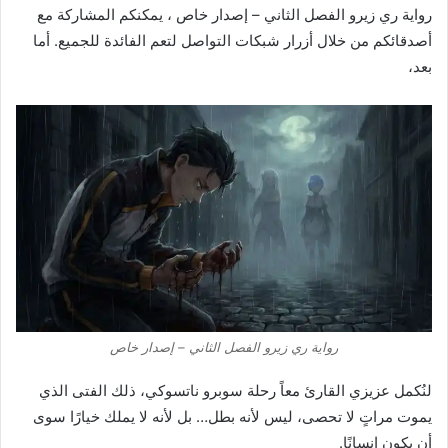
رواية ري زيرو الفصل الثاني – إصدار خاص ، يمكنكم المشاركة مع
أصدقائكم من خلال أزرار شبكات التواصل لتعم الفائدة للجميع. أما
بعد،
رواية ري زيرو الفصل الثاني – إصدار خاص
لنُكمل عزيزي القارئ معاً رحلة سوبرو ناتسوكي، ذلك الفتى الذي
يموت مراتٍ لا تحصى، ليس لأنه بطل… بل لأنه لا يملك خيارًا سوى
أن يكون إنسانًا.