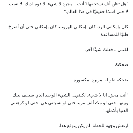
“هل تظن أنك تستحقها؟ أنت… مجرد لا شيء. لا قوة لديك. لا نسب.
لا حتى اسمًا حقيقيًا في هذا العالم.”
كان بإمكاني الرد. كان بإمكاني الهروب. كان بإمكاني حتى أن أصرخ
طلبًا للمساعدة.
لكنني… فعلتُ شيئًا آخر.
ضحكتُ
.
ضحكة طويلة. مريرة. مكسورة.
“أنت محق. أنا لا شيء. لكنني… الشيء الوحيد الذي سيقف بينك
وبينها. حتى لو متُ ألف مرة. حتى لو نسيتني هي. حتى لو كرهتني
الدنيا بأكملها.”
ارتعش وجهه للحظة. لم يكن يتوقع هذا.