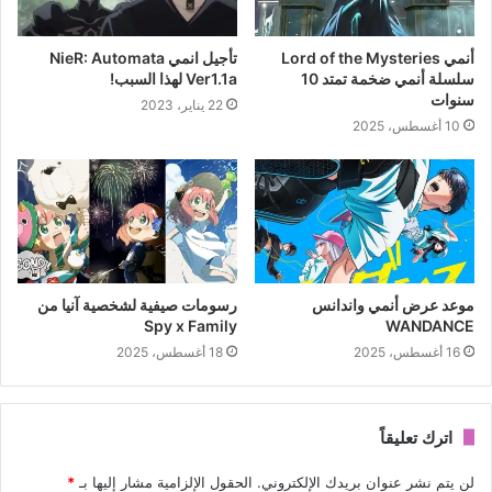
أنمي Lord of the Mysteries
تأجيل انمي NieR: Automata
سلسلة أنمي ضخمة تمتد 10
Ver1.1a لهذا السبب!
سنوات
22 يناير، 2023
10 أغسطس، 2025
موعد عرض أنمي واندانس
رسومات صيفية لشخصية آنيا من
Spy x Family
WANDANCE
16 أغسطس، 2025
18 أغسطس، 2025
اترك تعليقاً
لن يتم نشر عنوان بريدك الإلكتروني.
الحقول الإلزامية مشار إليها بـ
*