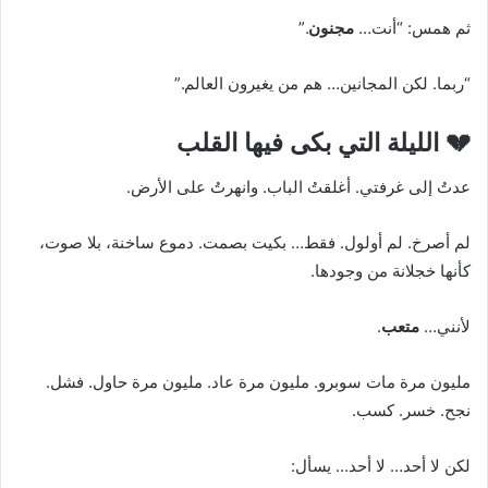
ثم همس: “أنت…
مجنون
.”
“ربما. لكن المجانين… هم من يغيرون العالم.”
💔 الليلة التي بكى فيها القلب
عدتُ إلى غرفتي. أغلقتُ الباب. وانهرتُ على الأرض.
لم أصرخ. لم أولول. فقط… بكيت بصمت. دموع ساخنة، بلا صوت،
كأنها خجلانة من وجودها.
لأنني…
متعب
.
مليون مرة مات سوبرو. مليون مرة عاد. مليون مرة حاول. فشل.
نجح. خسر. كسب.
لكن لا أحد… لا أحد… يسأل: