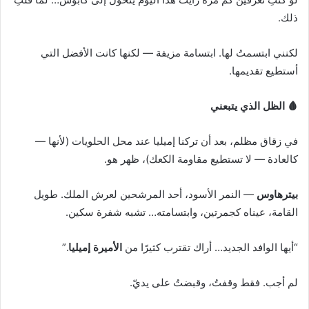
ذلك.
لكنني ابتسمتُ لها. ابتسامة مزيفة — لكنها كانت الأفضل التي
أستطيع تقديمها.
🩸 الظل الذي يتبعني
في زقاق مظلم، بعد أن تركنا إميليا عند محل الحلويات (لأنها —
كالعادة — لا تستطيع مقاومة الكعك)، ظهر هو.
بيترهاوس
— النمر الأسود، أحد المرشحين لعرش الملك. طويل
القامة، عيناه كجمرتين، وابتسامته… تشبه شفرة سكين.
“أيها الوافد الجديد… أراك تقترب كثيرًا من
الأميرة إميليا
.”
لم أجب. فقط وقفتُ، وقبضتُ على يديّ.