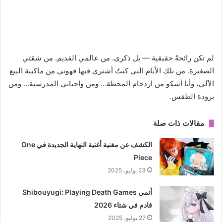
لم تكن رائحةً حقيقية — بل ذكرى. من عالمي القديم. من شقتي
الصغيرة. من تلك الأيام التي كنتُ أشتري فيها قهوتي من ماكينة البيع
الآلي، وأنا أشكو من ازدحام المحطة… ومن واجباتي المدرسية… ومن
برودة الطقس.
مقالات ذات صلة
الكشف عن مغنية أغنية النهاية الجديدة في One
Piece
23 يوليو، 2025
أنمي Shibouyugi: Playing Death Games
قادم في شتاء 2026
27 يوليو، 2025