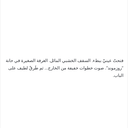
فتحتُ عينيّ ببطء. السقف الخشبي المائل. الغرفة الصغيرة في حانة
“روزموند”. صوت خطوات خفيفة من الخارج… ثم طَرقٌ لطيف على
الباب.