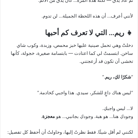
ثم عاد يدقّ — لكنه هذه المرة… كان يدقّ من الألم.
لأنني أعرف… أن هذه اللحظة الجميلة… لن تدوم.
👧 ريم… التي لا تعرف كم أحبها
دخلتْ وهي تحمل صينية عليها خبز محمص، وزبدة، وكوب شاي
ساخن. ابتسمتْ لي كما اعتادت — بابتسامة صغيرة، خجولة، كأنها
تخشى أن تكون قد أزعجتني.
“
شكرًا لكِ، ريم
.”
“ليس هناك داعٍ للشكر، سيدي. هذا واجبي كخادمة.”
لا… ليس واجبكِ.
وجودكِ هنا… هو هبة. وجودكِ بجانبي… هو
معجزة
.
لكنني لم أقل شيئًا. فقط نظرتُ إليها، وحاولتُ أن أحفظ كل تفصيل: