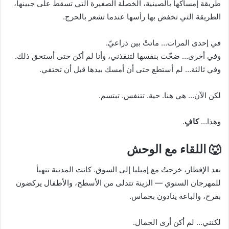
طريقة إمساكها بالصينية، الخصلة الصغيرة التي تسقط على جبينها،
الطريقة التي تخفض بها رأسها عندما تشعر بالحرج.
في إحدى المرات… ماتتْ بين ذراعيّ.
وفي أخرى… ضحّت بنفسها لتنقذني، وأنا لم أكن حتى أستحق ذلك.
وفي ثالثة… لم أستطع حتى أن أمسك بيدها قبل أن تختفي.
لكن الآن… هي هنا. حية. تتنفس. تبتسم.
وهذا…
كافٍ
.
🐺 اللقاء مع الوحش
بعد الإفطار، خرجتُ مع إميليا إلى السوق. كانت المدينة تتهيأ
للمهرجان السنوي — الزينة تتدلى من الأسطح، والأطفال يركضون
بفرح، والباعة ينادون بحماس.
لكنني… لم أكن أرى الجمال.