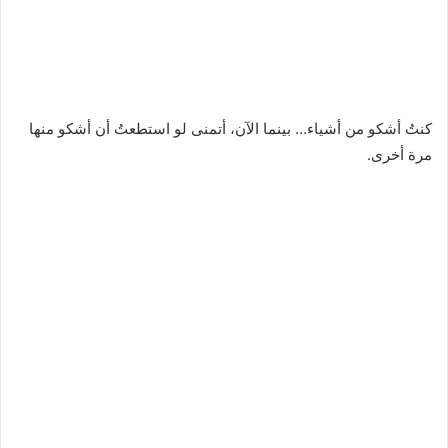
كنتُ أشكو من أشياء… بينما الآن، أتمنى لو استطعتُ أن أشكو منها
مرة أخرى.