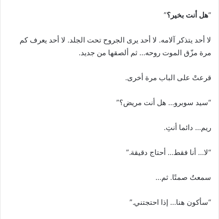
“
هل أنت بخير؟
”
لا أحد يتذكر آلامه. لا أحد يرى الجروح تحت الجلد. لا أحد يعرف كم
مرة مزّق الموت روحه… ثم ألصقها من جديد.
قرعتْ على الباب مرة أخرى.
“سيد سوبرو… هل أنت مريض؟”
ريم… دائما أنتِ.
“لا… أنا فقط… أحتاج دقيقة.”
سمعتُ صمتًا. ثم…
“سأكون هنا… إذا احتجتني.”