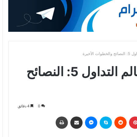
الأخيرة
دليل المبتدئين في عالم التداول 5: النصائح
0
4 دقائق
بينتيريست
‏Reddit
سكايب
ماسنجر
مشاركة عبر البريد
طباعة