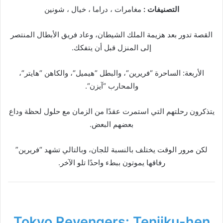
التصنيفات :
مغامرات ، دراما ، خيال ، شونين
القصة تدور بعد هزيمة الملك الشيطان، وعاد فريق الأبطال المنتصر
إلى المنزل قبل أن يتفكك.
الأربعة: الساحرة “فريرين“، والبطل “هيميل“، والكاهن “هايتر“،
والمحارب “آيزن“.
يتذكرون رحلتهم التي استمرت عقدًا من الزمان مع حلول لحظة وداع
بعضهم البعض.
لكن مرور الوقت يختلف بالنسبة للجان، وبالتالي تشهد “فريرين”
رفاقها يموتون ببطء واحدًا تلو الآخر.
Tokyo Revengers: Tenjiku-hen