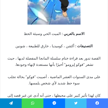
الاسم بالعربي :
الميت الحي وسيئة الحظ
التصنيفات :
أكشن ، كوميديا ، خارق للطبيعة ، شونين
القصة تدور بعد قراءة ختام سلسلة المانجا المفضلة لديها ، حيث
تشعر “فوكو إيزومو” أخيرًا بأنها مستعدة لإنهاء وجودها.
على مدى السنوات العشر الماضية ، أصيبت “فوكو” بحالة تجلب
سوء حظ شديد لأي شخص يلمسها.
كان لهذا تأثير كبير على محيطها ، حتى أنه أدى عن غير قصد إلى
وفاة من حولها ، بما في ذلك والديها.