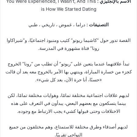
الاسم بالإنجليزي :
You Were Experienced, I Wasn’t, And This
is How We Started Dating
التصنيفات :
دراما ، غموض ، تاريخي ، طبي
القصة تدور حول “كاشيما ريوتو” كئيب ومنبوذ اجتماعيًا، و”شيراكاوا
رونا” فتاة مشهورة في المدرسة.
تبدأ علاقتهما عندما يتعين على “ريوتو” أن تطلب من “رونا” الخروج
كجزء من خسارة المباراة، وينتهي بها الأمر بالخروج معه بعد أن قالت
«حسنًا، أنا حرة الآن، بعد كل شيء».
لديهم علاقات اجتماعية مختلفة تمامًا، وهوايات مختلفة تمامًا، لكن
بينما يتسكعون مع بعضهم البعض، يبدأون في التعرف على هذه
الاختلافات وحتى قبولها كشيء يجب الارتباط مع وجوده.
لديهم أصدقاء وطرق مختلفة للاستمتاع، وهم مختلفون من جميع
النواحي تقريبًا.