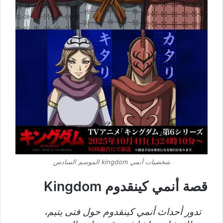
شخصيات أنمي kingdom الموسم السادس
قصة أنمي كينقدوم Kingdom
تدور أحداث أنمي كينقدوم حول فتى يتيم،