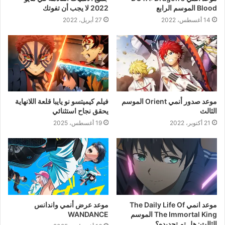
Blood الموسم الرابع
2022 لا يجب أن تفوتك
14 أغسطس، 2022
27 أبريل، 2022
موعد صدور أنمي Orient الموسم
فيلم كيميتسو نو يايبا قلعة اللانهاية
الثالث
يحقق نجاح استثنائي
21 أكتوبر، 2022
19 أغسطس، 2025
موعد انمي The Daily Life Of
موعد عرض أنمي واندانس
The Immortal King الموسم
WANDANCE
الثالث: هل تم تجديده؟