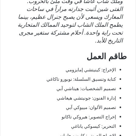
وملك شاب عاشا في وقت ملئ بالحروب.
الفتى شين أثبت جدارته مراراً في ساحات
المعارك ويسعى لأن يصبح جنرال عظيم، بينما
يطمح الملك الشاب لتوحيد الممالك المتحاربة
تحت راية واحدة. أحلام مشتركة ستغير مجرى
التاريخ للأبد.
طاقم العمل
الإخراج: كينيتشي إمايزومي
كتابة وتنسيق السلسلة: نوبورو تاكاغي
تصميم الشخصيات: هيتاشي آبي
إدارة الفنون: جونيتشي هيغاشي
تصميم الألوان: مييوكي آبي
إخراج التصوير: هيروكي تاكانو
التحرير: كيسوكي ياناغي
الإخراج الصوتي: كازوزو هامانو